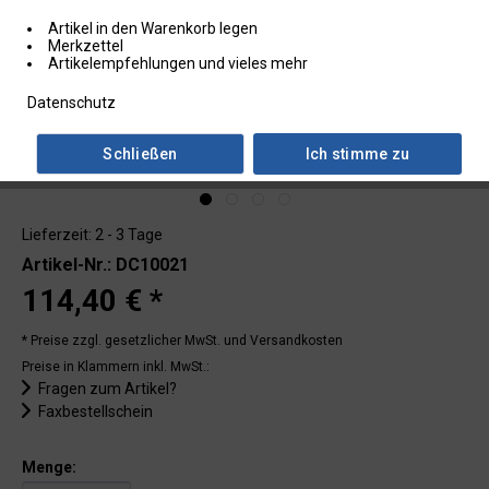
Artikel in den Warenkorb legen
Merkzettel
Artikelempfehlungen und vieles mehr
Datenschutz
Schließen
Ich stimme zu
Lieferzeit: 2 - 3 Tage
Artikel-Nr.: DC10021
114,40 € *
* Preise zzgl. gesetzlicher MwSt.
und Versandkosten
Preise in Klammern inkl. MwSt.:
Fragen zum Artikel?
Faxbestellschein
Menge: