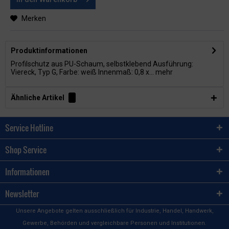
Merken
Produktinformationen
Profilschutz aus PU-Schaum, selbstklebend Ausführung:
Viereck, Typ G, Farbe: weiß Innenmaß: 0,8 x...
mehr
Ähnliche Artikel
Service Hotline
Shop Service
Informationen
Newsletter
Unsere Angebote gelten ausschließlich für Industrie, Handel, Handwerk,
Gewerbe, Behörden und vergleichbare Personen und Institutionen.