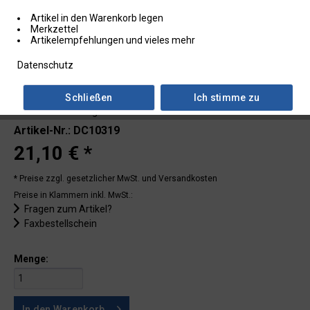
Artikel in den Warenkorb legen
Merkzettel
Artikelempfehlungen und vieles mehr
Datenschutz
Schließen
Ich stimme zu
Lieferzeit: 2 - 3 Tage
Artikel-Nr.: DC10319
21,10 € *
* Preise zzgl. gesetzlicher MwSt.
und Versandkosten
Preise in Klammern inkl. MwSt.:
Fragen zum Artikel?
Faxbestellschein
Menge:
In den
Warenkorb