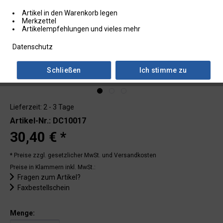
Artikel in den Warenkorb legen
Merkzettel
Artikelempfehlungen und vieles mehr
Datenschutz
Schließen
Ich stimme zu
Lieferzeit: 2 - 3 Tage
Artikel-Nr.: DC10017
30,40 € *
* Preise zzgl. gesetzlicher MwSt.
und Versandkosten
Preise in Klammern inkl. MwSt.:
Fragen zum Artikel?
Faxbestellschein
Menge: