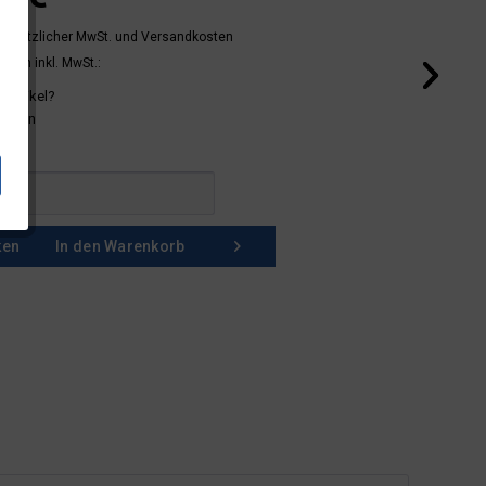
 gesetzlicher MwSt.
und Versandkosten
mern inkl. MwSt.:
 Artikel?
schein
ken
In den
Warenkorb