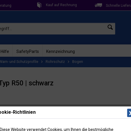
Kauf auf Rechnung
eratung
Schnelle Liefer
 Hilfe
SafetyParts
Kennzeichnung
Warn- und Schutzprofile
Rohrschutz
Bogen
 Typ R50 | schwarz
Lieferzeit: 2
okie-Richtlinien
Artikel-Nr
36,3
Diese Website verwendet Cookies, um Ihnen die bestmögliche