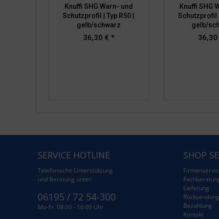
Knuffi SHG Warn- und
Knuffi SHG 
Schutzprofil | Typ R50 |
Schutzprofil 
gelb/schwarz
gelb/sc
36,30 € *
36,30
SERVICE HOTLINE
SHOP SE
Telefonische Unterstützung
Firmenservic
und Beratung unter:
Fachberatun
Lieferung
06195 / 72 54-300
Rücksendun
Bezahlung
Mo-Fr. 08:00 - 16:00 Uhr
Kontakt