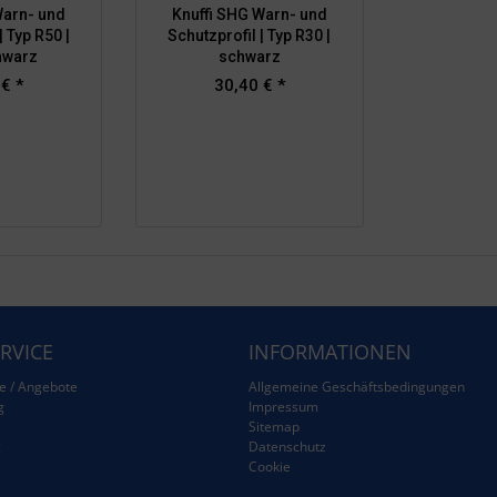
Warn- und
Knuffi SHG Warn- und
| Typ R50 |
Schutzprofil | Typ R30 |
hwarz
schwarz
 € *
30,40 € *
RVICE
INFORMATIONEN
e / Angebote
Allgemeine Geschäftsbedingungen
g
Impressum
Sitemap
g
Datenschutz
Cookie