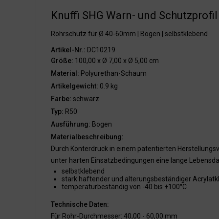
Knuffi SHG Warn- und Schutzprofil 
Rohrschutz für Ø 40-60mm | Bogen | selbstklebend
Artikel-Nr.:
DC10219
Größe:
100,00 x Ø 7,00 x Ø 5,00 cm
Material:
Polyurethan-Schaum
Artikelgewicht:
0.9 kg
Farbe:
schwarz
Typ:
R50
Ausführung:
Bogen
Materialbeschreibung:
Durch Konterdruck in einem patentierten Herstellungsv
unter harten Einsatzbedingungen eine lange Lebensda
selbstklebend
stark haftender und alterungsbeständiger Acrylatk
temperaturbeständig von -40 bis +100°C
Technische Daten:
Für Rohr-Durchmesser: 40,00 - 60,00 mm