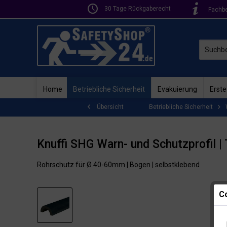
30 Tage Rückgaberecht
Fachb
Home
Betriebliche Sicherheit
Evakuierung
Erste
Betriebliche Sicherheit
Übersicht
Knuffi SHG Warn- und Schutzprofil |
Rohrschutz für Ø 40-60mm | Bogen | selbstklebend
Co