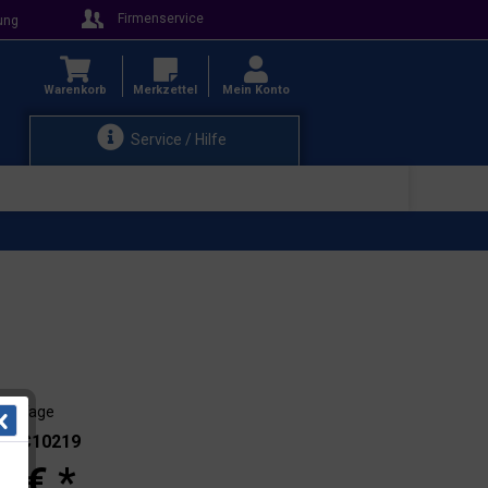
Firmenservice
ung
Warenkorb
Merkzettel
Mein Konto
Service / Hilfe
 - 3 Tage
.: DC10219
0 € *