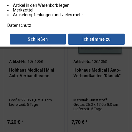
Filtern
Artikel in den Warenkorb legen
Merkzettel
Artikelempfehlungen und vieles mehr
Datenschutz
Schließen
Ich stimme zu
Artikel-Nr.: 103.1068
Artikel-Nr.: 103.1063
Holthaus Medical | Mini
Holthaus Medical | Auto-
Auto-Verbandtasche
Verbandkasten "Klassik"
Größe: 22,0 x 8,0 x 8,0 cm
Material: Kunststoff
Lieferzeit: 5 Tage
Größe: 26,0 x 17,0 x 8,0 cm
Lieferzeit: 5 Tage
7,20 € *
7,70 € *