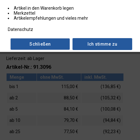
Artikel in den Warenkorb legen
Merkzettel
Artikelempfehlungen und vieles mehr
Datenschutz
Schließen
Ich stimme zu
Lieferzeit: ab Lager
Artikel-Nr.: 91.3096
Menge
ohne MwSt.
inkl. MwSt.
bis
1
115,00 €
(136,85 €)
ab
2
88,50 €
(105,32 €)
ab
5
84,10 €
(100,08 €)
ab
10
79,70 €
(94,84 €)
ab
25
77,50 €
(92,23 €)