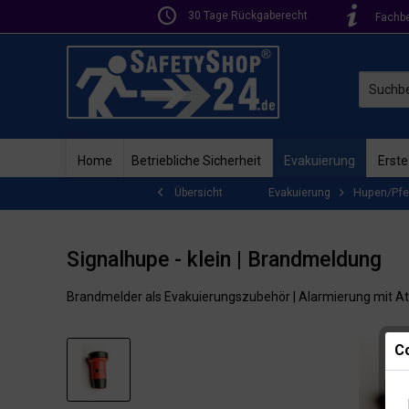
30 Tage Rückgaberecht
Fachb
Home
Betriebliche Sicherheit
Evakuierung
Erste
Evakuierung
Hupen/Pfe
Übersicht
Signalhupe - klein | Brandmeldung
Brandmelder als Evakuierungszubehör | Alarmierung mit A
Co