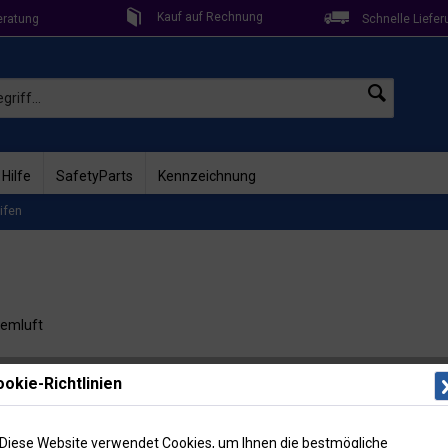
Kauf auf Rechnung
eratung
Schnelle Liefer
 Hilfe
SafetyParts
Kennzeichnung
ifen
temluft
Lieferzeit: 
okie-Richtlinien
Artikel-Nr
Menge
Diese Website verwendet Cookies, um Ihnen die bestmögliche