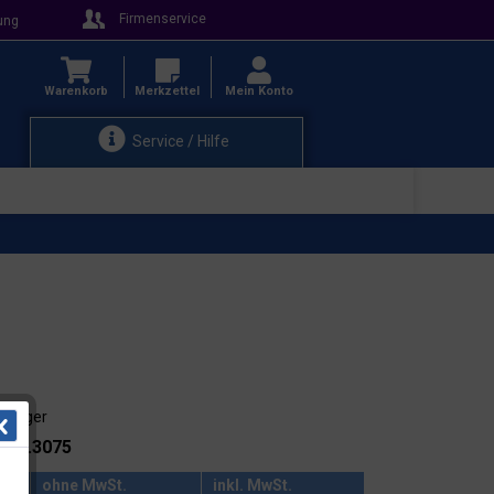
Firmenservice
ung
Warenkorb
Merkzettel
Mein Konto
Service / Hilfe
ab Lager
.: 91.3075
ohne MwSt.
inkl. MwSt.