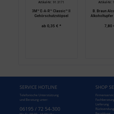
Artikel-Nr.: 91.3171
Artikel-Nr.:
3M™ E-A-R™ Classic™ II
B. Braun Alc
Gehörschutzstöpsel
Alkoholtupfer 
ab 0,35 € *
7,80 
SERVICE HOTLINE
SHOP SE
Telefonische Unterstützung
Firmenservic
und Beratung unter:
Fachberatun
Lieferung
06195 / 72 54-300
Rücksendun
Bezahlung