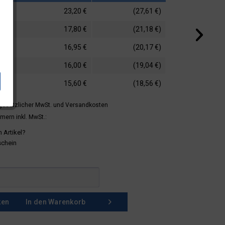
23,20 €
(27,61 €)
17,80 €
(21,18 €)
16,95 €
(20,17 €)
16,00 €
(19,04 €)
15,60 €
(18,56 €)
 gesetzlicher MwSt.
und Versandkosten
mern inkl. MwSt.:
 Artikel?
schein
ken
In den
Warenkorb