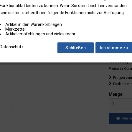
Funktionalität bieten zu können. Wenn Sie damit nicht einverstanden
bis
1
sein sollten, stehen Ihnen folgende Funktionen nicht zur Verfügung:
ab
2
Artikel in den Warenkorb legen
ab
5
Merkzettel
Artikelempfehlungen und vieles mehr
ab
10
Datenschutz
Schließen
Ich stimme zu
ab
25
* Preise zzgl.
Preise in Klam
Fragen zum
Faxbestell
Menge:
Mer