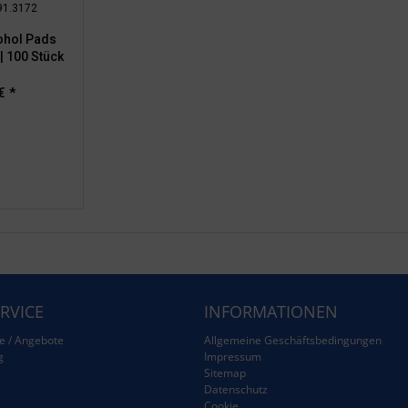
 91.3172
ohol Pads
| 100 Stück
€ *
RVICE
INFORMATIONEN
e / Angebote
Allgemeine Geschäftsbedingungen
g
Impressum
Sitemap
g
Datenschutz
Cookie