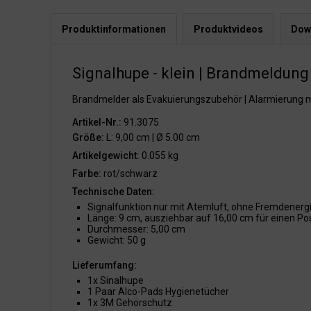
Produktinformationen
Produktvideos
Dow
Signalhupe - klein | Brandmeldung
Brandmelder als Evakuierungszubehör | Alarmierung m
Artikel-Nr.:
91.3075
Größe:
L: 9,00 cm | Ø 5.00 cm
Artikelgewicht:
0.055 kg
Farbe:
rot/schwarz
Technische Daten:
Signalfunktion nur mit Atemluft, ohne Fremdenergi
Länge: 9 cm, ausziehbar auf 16,00 cm für einen P
Durchmesser: 5,00 cm
Gewicht: 50 g
Lieferumfang:
1x Sinalhupe
1 Paar Alco-Pads Hygienetücher
1x 3M Gehörschutz