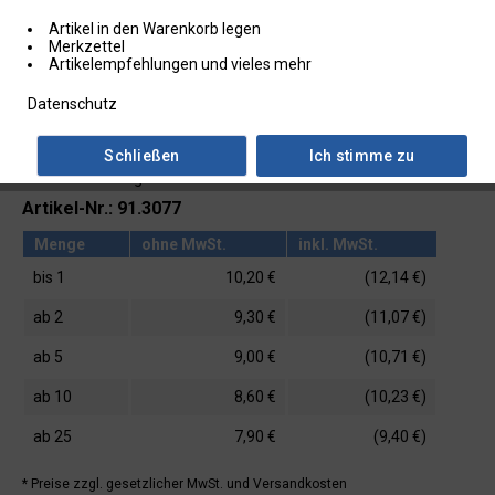
Artikel in den Warenkorb legen
Merkzettel
Artikelempfehlungen und vieles mehr
Datenschutz
Schließen
Ich stimme zu
Lieferzeit: ab Lager
Artikel-Nr.: 91.3077
Menge
ohne MwSt.
inkl. MwSt.
bis
1
10,20 €
(12,14 €)
ab
2
9,30 €
(11,07 €)
ab
5
9,00 €
(10,71 €)
ab
10
8,60 €
(10,23 €)
ab
25
7,90 €
(9,40 €)
* Preise zzgl. gesetzlicher MwSt.
und Versandkosten