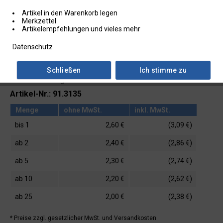
Artikel in den Warenkorb legen
Merkzettel
Artikelempfehlungen und vieles mehr
Datenschutz
Schließen
Ich stimme zu
Lieferzeit: ab Lager
Artikel-Nr.: 91.3135
Menge
ohne MwSt.
inkl. MwSt.
bis
1
2,60 €
(3,09 €)
ab
2
2,40 €
(2,86 €)
ab
5
2,30 €
(2,74 €)
ab
10
2,20 €
(2,62 €)
ab
25
2,00 €
(2,38 €)
* Preise zzgl. gesetzlicher MwSt.
und Versandkosten