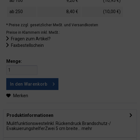
ab
100
9,20 €
(10,95 €)
ab
250
8,40 €
(10,00 €)
* Preise zzgl. gesetzlicher MwSt.
und Versandkosten
Preise in Klammern inkl. MwSt.:
Fragen zum Artikel?
Faxbestellschein
Menge:
In den
Warenkorb
Merken
Produktinformationen
MulitfunktionswesteInkl. Rückendruck Brandschutz-/
EvakuierungshelferZwei 5 cm breite...
mehr