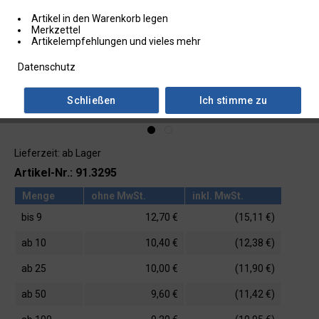
Artikel in den Warenkorb legen
Merkzettel
Artikelempfehlungen und vieles mehr
Datenschutz
Schließen
Ich stimme zu
Lieferzeit: ab Lager
Artikel-Nr.: 91.3295
Menge
ohne MwSt.
inkl. MwSt.
bis
9
12,70 €
(15,11 €)
ab
10
10,40 €
(12,38 €)
ab
25
10,00 €
(11,90 €)
ab
50
9,60 €
(11,42 €)