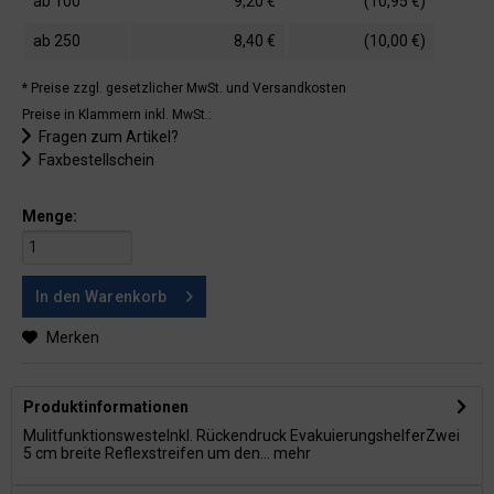
ab
100
9,20 €
(10,95 €)
ab
250
8,40 €
(10,00 €)
* Preise zzgl. gesetzlicher MwSt.
und Versandkosten
Preise in Klammern inkl. MwSt.:
Fragen zum Artikel?
Faxbestellschein
Menge:
In den
Warenkorb
Merken
Produktinformationen
MulitfunktionswesteInkl. Rückendruck EvakuierungshelferZwei
5 cm breite Reflexstreifen um den...
mehr