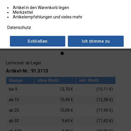
Artikel in den Warenkorb legen
Merkzettel
Artikelempfehlungen und vieles mehr
Datenschutz
Schließen
Ich stimme zu
Lieferzeit: ab Lager
Artikel-Nr.: 91.3113
Menge
ohne MwSt.
inkl. MwSt.
bis
9
12,70 €
(15,11 €)
ab
10
10,40 €
(12,38 €)
ab
25
10,00 €
(11,90 €)
ab
50
9,60 €
(11,42 €)