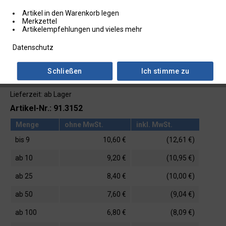
Artikel in den Warenkorb legen
Merkzettel
Artikelempfehlungen und vieles mehr
Datenschutz
Schließen
Ich stimme zu
Lieferzeit: ab Lager
Artikel-Nr.: 91.3152
Menge
ohne MwSt.
inkl. MwSt.
bis
9
10,60 €
(12,61 €)
ab
10
9,20 €
(10,95 €)
ab
25
8,40 €
(10,00 €)
ab
50
7,60 €
(9,04 €)
ab
100
6,80 €
(8,09 €)