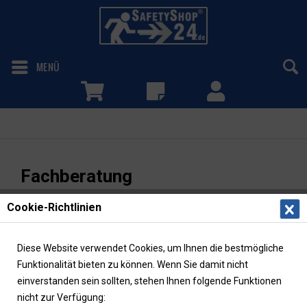
MENÜ
Fachberatung
Fachberatung
Cookie-Richtlinien
Sie haben Fragen zu unseren Produkten?
Wir unterstützen
Sie gerne bei der Auswahl der Produkte auf Basis der
gültigen Normen und Vorschriften.
Diese Website verwendet Cookies, um Ihnen die bestmögliche
Funktionalität bieten zu können. Wenn Sie damit nicht
Montag bis Freitag sind wir von 8.00 - 17.00 Uhr gerne
einverstanden sein sollten, stehen Ihnen folgende Funktionen
persönlich für Sie da. Rufen Sie uns hierzu unter
06195 /
nicht zur Verfügung:
7254-300
an oder nutzen Sie einfach unser Formular.