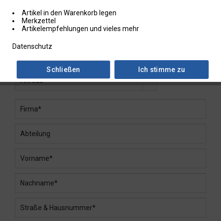
Wir werden uns umgehend mit Ihnen in Verbindung setzen!
Artikel in den Warenkorb legen
Merkzettel
Artikelempfehlungen und vieles mehr
Datenschutz
Fachberatung
Schließen
Ich stimme zu