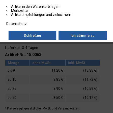
Artikel in den Warenkorb legen
Merkzettel
Artikelempfehlungen und vieles mehr
Datenschutz
Schließen
Ich stimme zu
Lieferzeit: 3-4 Tagen
Artikel-Nr.: 15.0063
Menge
ohne MwSt.
inkl. MwSt.
bis
9
11,20 €
(13,33 €)
ab
10
9,85 €
(11,72 €)
ab
25
8,90 €
(10,59 €)
ab
50
8,50 €
(10,12 €)
* Preise zzgl. gesetzlicher MwSt.
und Versandkosten