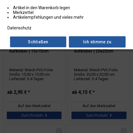
Artikel in den Warenkorb legen
Merkzettel
Artikelempfehlungen und vieles mehr
Datenschutz
Artikel-Nr.: 21.0055
Artikel-Nr.: 21.0056
Zusatzschild:
Zusatzschild:
Schließen
Ich stimme zu
Richtungspfeil gerade |
Richtungspfeil gerade |
Aufkleber | 15x15cm
Aufkleber | 20x20cm
Material: Weich-PVC-Folie
Material: Weich-PVC-Folie
Größe: 15,00 x 15,00 cm
Größe: 20,00 x 20,00 cm
Lieferzeit: 3-4 Tagen
Lieferzeit: 3-4 Tagen
ab 2,95 € *
ab 4,15 € *
Auf den Merkzettel
Auf den Merkzettel
Zum Produkt
Zum Produkt