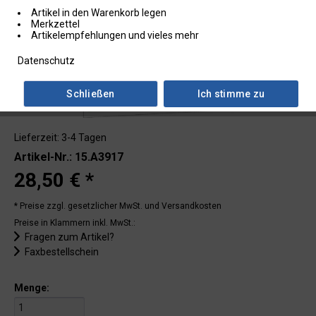
Artikel in den Warenkorb legen
Merkzettel
Artikelempfehlungen und vieles mehr
Datenschutz
Schließen
Ich stimme zu
Lieferzeit: 3-4 Tagen
Artikel-Nr.: 15.A3917
28,50 € *
* Preise zzgl. gesetzlicher MwSt.
und Versandkosten
Preise in Klammern inkl. MwSt.:
Fragen zum Artikel?
Faxbestellschein
Menge: