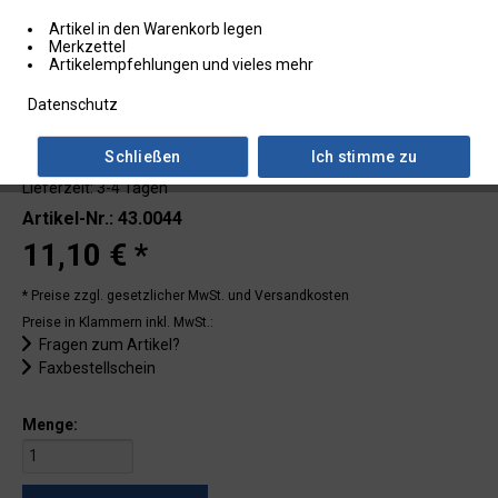
Artikel in den Warenkorb legen
Merkzettel
Artikelempfehlungen und vieles mehr
Datenschutz
Schließen
Ich stimme zu
Lieferzeit: 3-4 Tagen
Artikel-Nr.: 43.0044
11,10 € *
* Preise zzgl. gesetzlicher MwSt.
und Versandkosten
Preise in Klammern inkl. MwSt.:
Fragen zum Artikel?
Faxbestellschein
Menge: