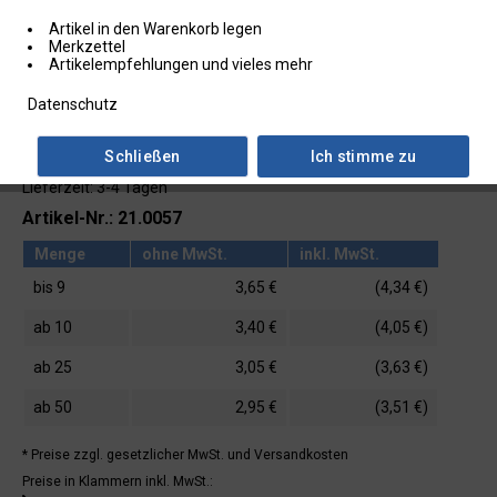
Artikel in den Warenkorb legen
Merkzettel
Artikelempfehlungen und vieles mehr
Datenschutz
Schließen
Ich stimme zu
Lieferzeit: 3-4 Tagen
Artikel-Nr.: 21.0057
Menge
ohne MwSt.
inkl. MwSt.
bis
9
3,65 €
(4,34 €)
ab
10
3,40 €
(4,05 €)
ab
25
3,05 €
(3,63 €)
ab
50
2,95 €
(3,51 €)
* Preise zzgl. gesetzlicher MwSt.
und Versandkosten
Preise in Klammern inkl. MwSt.: