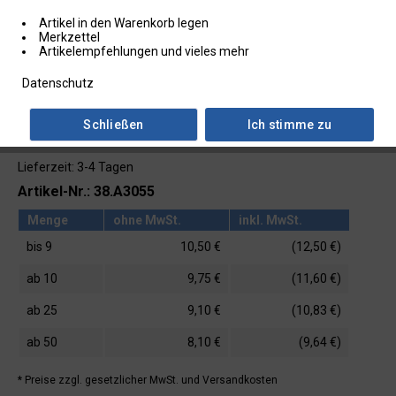
Artikel in den Warenkorb legen
Merkzettel
Artikelempfehlungen und vieles mehr
Datenschutz
Schließen
Ich stimme zu
Lieferzeit: 3-4 Tagen
Artikel-Nr.: 38.A3055
Menge
ohne MwSt.
inkl. MwSt.
bis
9
10,50 €
(12,50 €)
ab
10
9,75 €
(11,60 €)
ab
25
9,10 €
(10,83 €)
ab
50
8,10 €
(9,64 €)
* Preise zzgl. gesetzlicher MwSt.
und Versandkosten