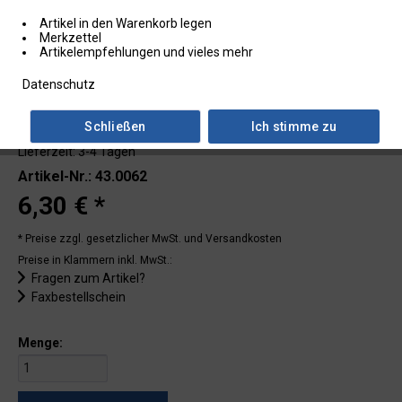
Artikel in den Warenkorb legen
Merkzettel
Artikelempfehlungen und vieles mehr
Datenschutz
Schließen
Ich stimme zu
Lieferzeit: 3-4 Tagen
Artikel-Nr.: 43.0062
6,30 € *
* Preise zzgl. gesetzlicher MwSt.
und Versandkosten
Preise in Klammern inkl. MwSt.:
Fragen zum Artikel?
Faxbestellschein
Menge: