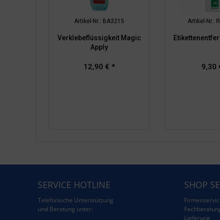
Artikel-Nr.: BA3215
Artikel-Nr.
Verklebeflüssigkeit Magic
Etikettenentfe
Apply
12,90 € *
9,30 
SERVICE HOTLINE
SHOP SE
Telefonische Unterstützung
Firmenservic
und Beratung unter:
Fachberatun
Lieferung