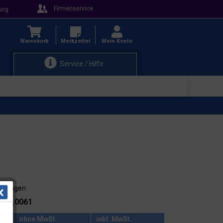
Firmenservice
ung
Warenkorb
Merkzettel
Mein Konto
Service / Hilfe
3-4 Tagen
.: 38.0061
ohne MwSt.
inkl. MwSt.