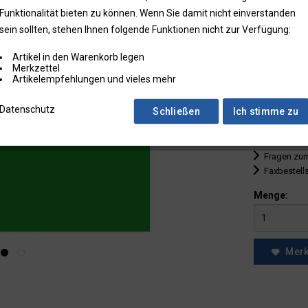
Funktionalität bieten zu können. Wenn Sie damit nicht einverstanden
bis
9
sein sollten, stehen Ihnen folgende Funktionen nicht zur Verfügung:
ab
10
Artikel in den Warenkorb legen
ab
25
Merkzettel
Artikelempfehlungen und vieles mehr
ab
50
Datenschutz
Schließen
Ich stimme zu
* Preise zzgl.
Preise in Klam
Fragen zum
Faxbestell
Menge:
Mer