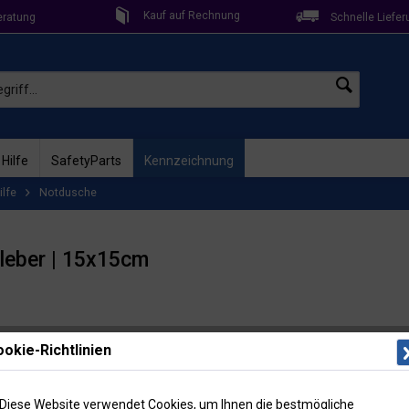
Kauf auf Rechnung
eratung
Schnelle Liefer
 Hilfe
SafetyParts
Kennzeichnung
ilfe
Notdusche
kleber | 15x15cm
Lieferzeit: 
okie-Richtlinien
Artikel-Nr
Menge
Diese Website verwendet Cookies, um Ihnen die bestmögliche