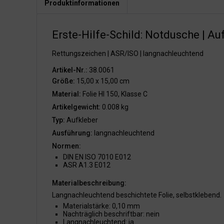
Produktinformationen
Erste-Hilfe-Schild: Notdusche | Au
Rettungszeichen | ASR/ISO | langnachleuchtend
Artikel-Nr.:
38.0061
Größe:
15,00 x 15,00 cm
Material:
Folie HI 150, Klasse C
Artikelgewicht:
0.008 kg
Typ:
Aufkleber
Ausführung:
langnachleuchtend
Normen:
DIN EN ISO 7010 E012
ASR A1.3 E012
Materialbeschreibung:
Langnachleuchtend beschichtete Folie, selbstklebend.
Materialstärke: 0,10 mm
Nachträglich beschriftbar: nein
Langnachleuchtend: ja