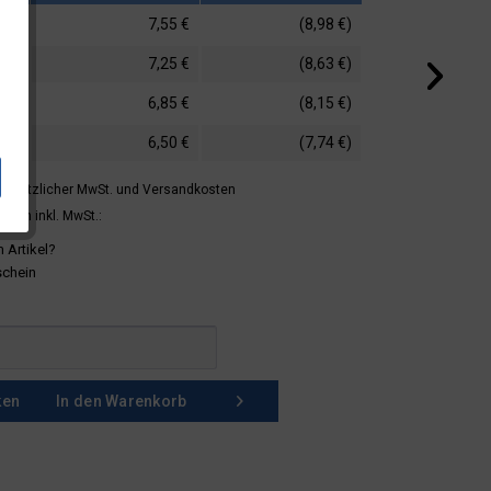
7,55 €
(8,98 €)
7,25 €
(8,63 €)
6,85 €
(8,15 €)
6,50 €
(7,74 €)
 gesetzlicher MwSt.
und Versandkosten
mern inkl. MwSt.:
 Artikel?
schein
ken
In den
Warenkorb