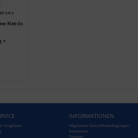
: RM13416
rner Kleb-Ex
€ *
RVICE
INFORMATIONEN
e / Angebote
Allgemeine Geschäftsbedingungen
g
Impressum
Sitemap