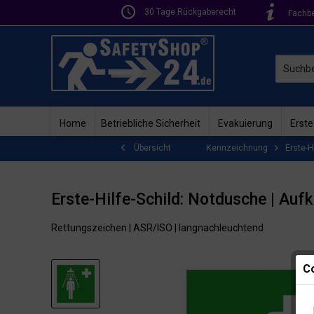
30 Tage Rückgaberecht
Fachb
Home
Betriebliche Sicherheit
Evakuierung
Erste
Kennzeichnung
Erste-H
Übersicht
Erste-Hilfe-Schild: Notdusche | Auf
Rettungszeichen | ASR/ISO | langnachleuchtend
Co