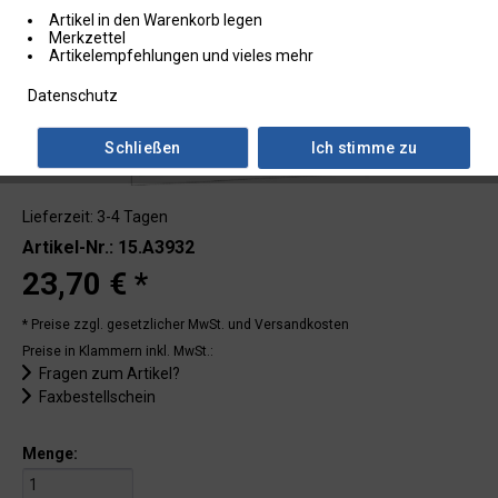
Artikel in den Warenkorb legen
Merkzettel
Artikelempfehlungen und vieles mehr
Datenschutz
Schließen
Ich stimme zu
Lieferzeit: 3-4 Tagen
Artikel-Nr.: 15.A3932
23,70 € *
* Preise zzgl. gesetzlicher MwSt.
und Versandkosten
Preise in Klammern inkl. MwSt.:
Fragen zum Artikel?
Faxbestellschein
Menge: