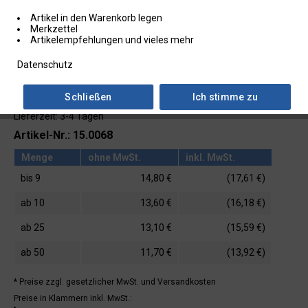
Artikel in den Warenkorb legen
Merkzettel
Artikelempfehlungen und vieles mehr
Datenschutz
Schließen
Ich stimme zu
Lieferzeit: 3-4 Tagen
Artikel-Nr.: 15.0068
Menge
ohne MwSt.
inkl. MwSt.
bis
9
14,80 €
(17,61 €)
ab
10
13,60 €
(16,18 €)
ab
25
13,10 €
(15,59 €)
ab
50
11,70 €
(13,92 €)
* Preise zzgl. gesetzlicher MwSt.
und Versandkosten
Preise in Klammern inkl. MwSt.: