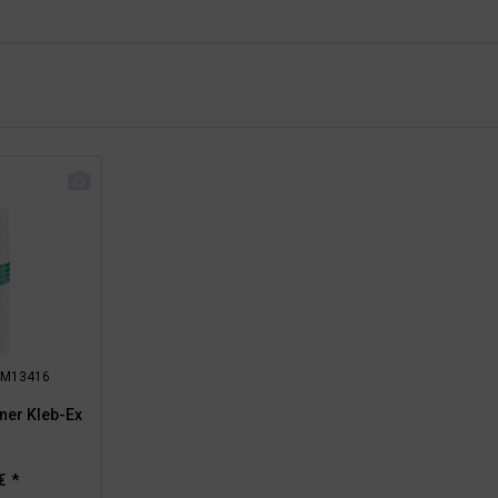
: RM13416
rner Kleb-Ex
€ *