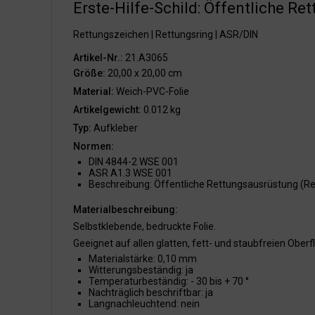
Erste-Hilfe-Schild: Öffentliche Re
Rettungszeichen | Rettungsring | ASR/DIN
Artikel-Nr.:
21.A3065
Größe:
20,00 x 20,00 cm
Material:
Weich-PVC-Folie
Artikelgewicht:
0.012 kg
Typ:
Aufkleber
Normen:
DIN 4844-2 WSE 001
ASR A1.3 WSE 001
Beschreibung: Öffentliche Rettungsausrüstung (Re
Materialbeschreibung:
Selbstklebende, bedruckte Folie.
Geeignet auf allen glatten, fett- und staubfreien Oberf
Materialstärke: 0,10 mm
Witterungsbeständig: ja
Temperaturbeständig: - 30 bis + 70 °
Nachträglich beschriftbar: ja
Langnachleuchtend: nein