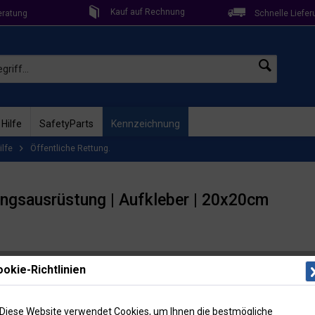
Kauf auf Rechnung
eratung
Schnelle Liefer
 Hilfe
SafetyParts
Kennzeichnung
ilfe
Öffentliche Rettung.
tungsausrüstung | Aufkleber | 20x20cm
Lieferzeit: 
okie-Richtlinien
Artikel-Nr
5,65
Diese Website verwendet Cookies, um Ihnen die bestmögliche