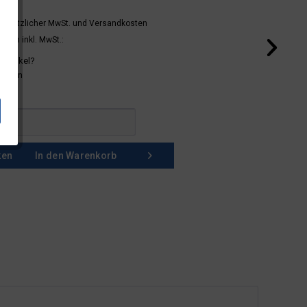
 gesetzlicher MwSt.
und Versandkosten
mern inkl. MwSt.:
 Artikel?
schein
ken
In den
Warenkorb