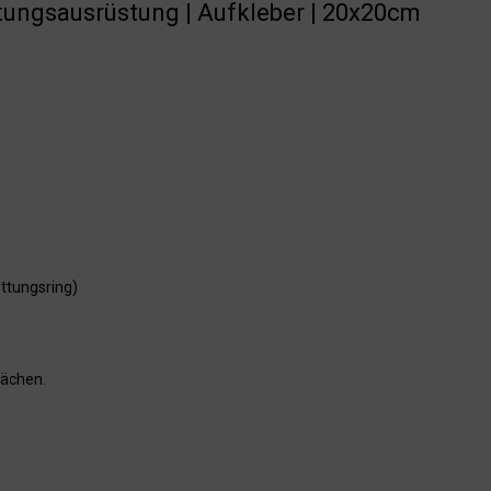
ttungsausrüstung | Aufkleber | 20x20cm
ttungsring)
lächen.