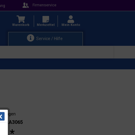
Firmenservice
ung
Warenkorb
Merkzettel
Mein Konto
Service / Hilfe
3-4 Tagen
.: 21.A3065
 € *