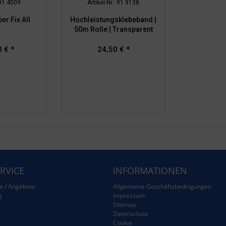
 91.4009
Artikel-Nr.: 91.9138
r Fix All
Hochleistungsklebeband |
50m Rolle | Transparent
 € *
24,50 € *
RVICE
INFORMATIONEN
e / Angebote
Allgemeine Geschäftsbedingungen
g
Impressum
Sitemap
g
Datenschutz
Cookie