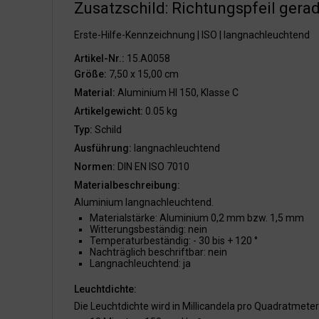
Zusatzschild: Richtungspfeil gera
Erste-Hilfe-Kennzeichnung | ISO | langnachleuchtend
Artikel-Nr.:
15.A0058
Größe:
7,50 x 15,00 cm
Material:
Aluminium HI 150, Klasse C
Artikelgewicht:
0.05 kg
Typ:
Schild
Ausführung:
langnachleuchtend
Normen:
DIN EN ISO 7010
Materialbeschreibung:
Aluminium langnachleuchtend.
Materialstärke: Aluminium 0,2 mm bzw. 1,5 mm
Witterungsbeständig: nein
Temperaturbeständig: - 30 bis + 120 °
Nachträglich beschriftbar: nein
Langnachleuchtend: ja
Leuchtdichte:
Die Leuchtdichte wird in Millicandela pro Quadratmet