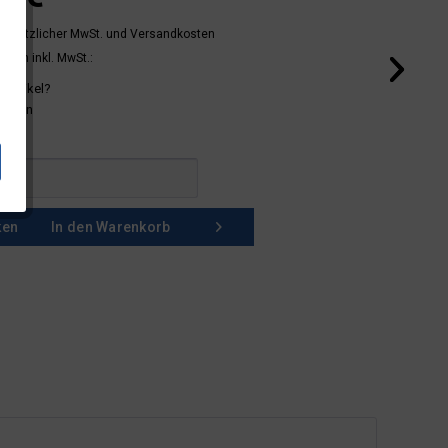
 gesetzlicher MwSt.
und Versandkosten
mern inkl. MwSt.:
 Artikel?
schein
ken
In den
Warenkorb