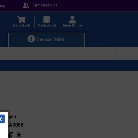
Firmenservice
ung
Warenkorb
Merkzettel
Mein Konto
Service / Hilfe
3-4 Tagen
.: 15.A0058
0 € *