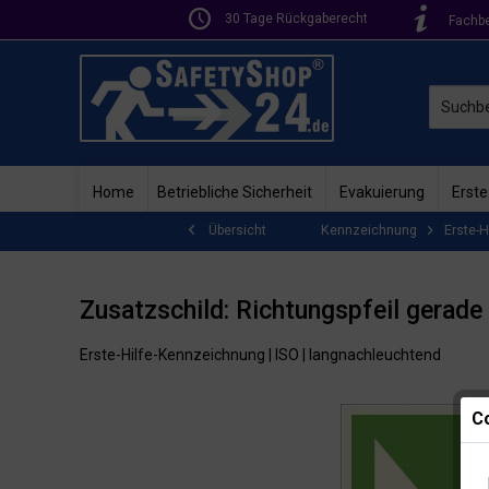
30 Tage Rückgaberecht
Fachb
Home
Betriebliche Sicherheit
Evakuierung
Erste
Kennzeichnung
Erste-H
Übersicht
Zusatzschild: Richtungspfeil gerade
Erste-Hilfe-Kennzeichnung | ISO | langnachleuchtend
Co