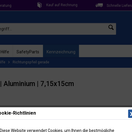
Kauf auf Rechnung
eratung
Schnelle Liefer
 Hilfe
SafetyParts
Kennzeichnung
ilfe
Richtungspfeil gerade
 | Aluminium | 7,15x15cm
Lieferzeit: 
okie-Richtlinien
Artikel-Nr
11,2
Diese Website verwendet Cookies, um Ihnen die bestmögliche