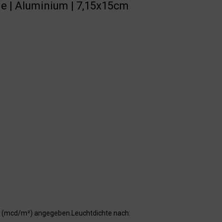
de | Aluminium | 7,15x15cm
er (mcd/m²) angegeben.Leuchtdichte nach: