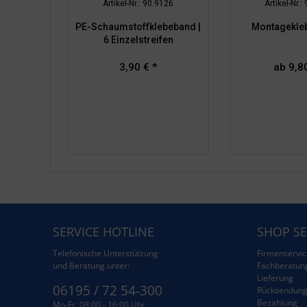
Artikel-Nr.: 90.9126
Artikel-Nr.:
PE-Schaumstoffklebeband |
Montageklebe
6 Einzelstreifen
3,90 € *
ab 9,80
SERVICE HOTLINE
SHOP SE
Telefonische Unterstützung
Firmenservic
und Beratung unter:
Fachberatun
Lieferung
06195 / 72 54-300
Rücksendun
Bezahlung
Mo-Fr. 08:00 - 16:00 Uhr