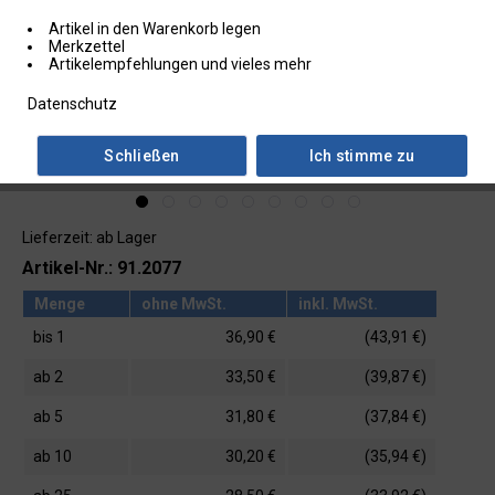
Artikel in den Warenkorb legen
Merkzettel
Artikelempfehlungen und vieles mehr
Datenschutz
Schließen
Ich stimme zu
Lieferzeit: ab Lager
Artikel-Nr.: 91.2077
Menge
ohne MwSt.
inkl. MwSt.
bis
1
36,90 €
(43,91 €)
ab
2
33,50 €
(39,87 €)
ab
5
31,80 €
(37,84 €)
ab
10
30,20 €
(35,94 €)