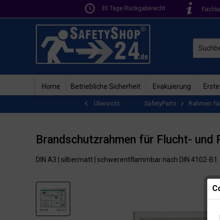
30 Tage Rückgaberecht
Fachb
Home
Betriebliche Sicherheit
Evakuierung
Erste
SafetyParts
Rahmen für
Übersicht
Brandschutzrahmen für Flucht- und 
DIN A3 | silbermatt | schwerentflammbar nach DIN 4102-B1
Co