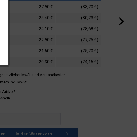
27,90 €
(33,20 €)
25,40 €
(30,23 €)
24,10 €
(28,68 €)
22,90 €
(27,25 €)
21,60 €
(25,70 €)
20,30 €
(24,16 €)
 gesetzlicher MwSt.
und Versandkosten
mern inkl. MwSt.:
 Artikel?
schein
ken
In den
Warenkorb