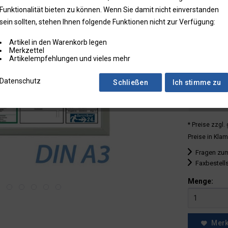
Funktionalität bieten zu können. Wenn Sie damit nicht einverstanden
bis
1
sein sollten, stehen Ihnen folgende Funktionen nicht zur Verfügung:
ab
2
Artikel in den Warenkorb legen
ab
5
Merkzettel
Artikelempfehlungen und vieles mehr
ab
10
Datenschutz
Schließen
Ich stimme zu
ab
25
ab
50
* Preise zzgl.
Preise in Klam
Fragen zum
Faxbestell
Menge:
Mer