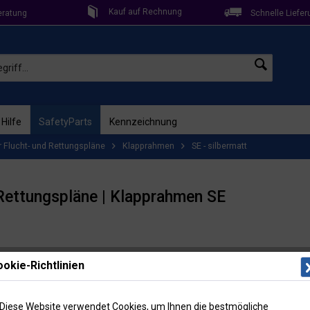
Kauf auf Rechnung
eratung
Schnelle Liefer
 Hilfe
SafetyParts
Kennzeichnung
 Flucht- und Rettungspläne
Klapprahmen
SE - silbermatt
Rettungspläne | Klapprahmen SE
Lieferzeit: 
okie-Richtlinien
Artikel-Nr
Menge
Diese Website verwendet Cookies, um Ihnen die bestmögliche