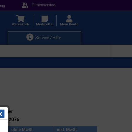
Firmenservice
ung
Warenkorb
Merkzettel
Mein Konto
Service / Hilfe
ab Lager
.: 91.2076
ohne MwSt.
inkl. MwSt.