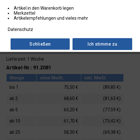
Artikel in den Warenkorb legen
Merkzettel
Artikelempfehlungen und vieles mehr
Datenschutz
Schließen
Ich stimme zu
Lieferzeit: 1 Woche
Artikel-Nr.: 91.2081
Menge
ohne MwSt.
inkl. MwSt.
bis
1
75,50 €
(89,85 €)
ab
2
68,60 €
(81,63 €)
ab
5
65,20 €
(77,59 €)
ab
10
61,70 €
(73,42 €)
ab
25
58,30 €
(69,38 €)