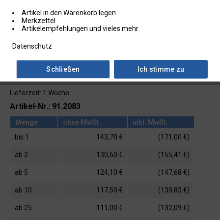
Artikel in den Warenkorb legen
Merkzettel
Artikelempfehlungen und vieles mehr
Datenschutz
Schließen
Ich stimme zu
Lieferzeit: 1 Woche
Artikel-Nr.: 91.2083
Menge
ohne MwSt.
inkl. MwSt.
bis
1
143,70 €
(171,00 €)
ab
2
130,60 €
(155,41 €)
ab
5
124,10 €
(147,68 €)
ab
10
117,50 €
(139,83 €)
ab
25
111,00 €
(132,09 €)