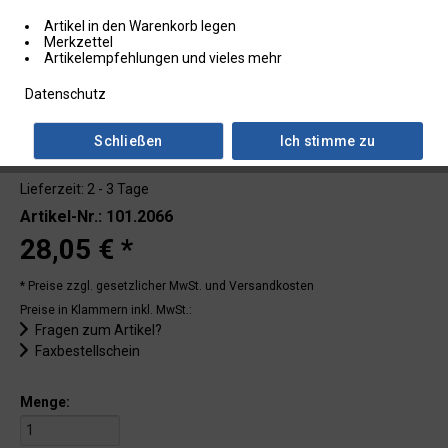
Artikel in den Warenkorb legen
Merkzettel
Artikelempfehlungen und vieles mehr
Datenschutz
Schließen
Ich stimme zu
Lieferzeit: 2 - 3 Tage
Artikel-Nr.: 101.2066
28,05 € *
* Preise zzgl. gesetzlicher MwSt.
und Versandkosten
Preise in Klammern inkl. MwSt.:
Fragen zum Artikel?
Faxbestellschein
Menge: