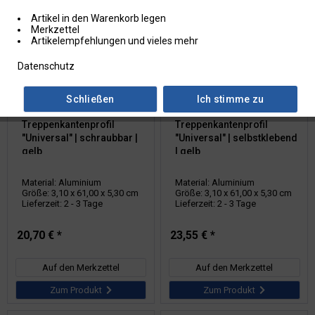
Artikel in den Warenkorb legen
Merkzettel
Artikelempfehlungen und vieles mehr
Datenschutz
Artikel-Nr.: 101.2009
Artikel-Nr.: 101.2010
Schließen
Ich stimme zu
Antirutsch-
Antirutsch-
Treppenkantenprofil
Treppenkantenprofil
"Universal" | schraubbar |
"Universal" | selbstklebend
gelb
| gelb
Material: Aluminium
Material: Aluminium
Größe: 3,10 x 61,00 x 5,30 cm
Größe: 3,10 x 61,00 x 5,30 cm
Lieferzeit: 2 - 3 Tage
Lieferzeit: 2 - 3 Tage
20,70 € *
23,55 € *
Auf den Merkzettel
Auf den Merkzettel
Zum Produkt
Zum Produkt