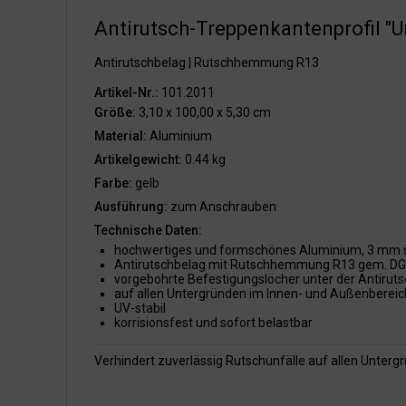
Antirutsch-Treppenkantenprofil "Un
Antirutschbelag | Rutschhemmung R13
Artikel-Nr.:
101.2011
Größe:
3,10 x 100,00 x 5,30 cm
Material:
Aluminium
Artikelgewicht:
0.44 kg
Farbe:
gelb
Ausführung:
zum Anschrauben
Technische Daten:
hochwertiges und formschönes Aluminium, 3 mm 
Antirutschbelag mit Rutschhemmung R13 gem. DG
vorgebohrte Befestigungslöcher unter der Antiruts
auf allen Untergründen im Innen- und Außenbereic
UV-stabil
korrisionsfest und sofort belastbar
Verhindert zuverlässig Rutschunfälle auf allen Unter