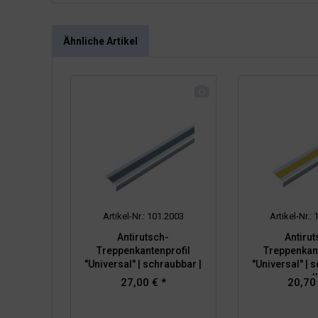
Ähnliche Artikel
Artikel-Nr.: 101.2003
Artikel-Nr.:
Antirutsch-
Antirut
Treppenkantenprofil
Treppenkant
"Universal" | schraubbar |
"Universal" | 
grau
gel
27,00 € *
20,70