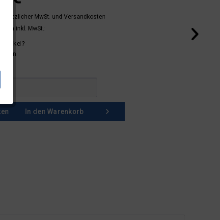
 gesetzlicher MwSt.
und Versandkosten
mern inkl. MwSt.:
 Artikel?
schein
ken
In den
Warenkorb