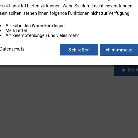
Funktionalität bieten zu können. Wenn Sie damit nicht einverstanden
* Preise zzgl.
sein sollten, stehen Ihnen folgende Funktionen nicht zur Verfügung:
Preise in Klam
Artikel in den Warenkorb legen
Fragen zum
Merkzettel
Faxbestell
Artikelempfehlungen und vieles mehr
Menge:
Datenschutz
Schließen
Ich stimme zu
Mer