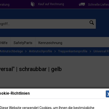
Kauf auf Rechnung
eratung
Schnelle Liefer
 Hilfe
SafetyParts
Kennzeichnung
Antirutschbeläge
Antirutschprofile
Treppenkantenprofile
Universal 
ersal" | schraubbar | gelb
Lieferzeit: 2
okie-Richtlinien
Artikel-Nr
27,0
Diese Website verwendet Cookies, um Ihnen die bestmögliche