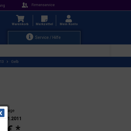
Firmenservice
ung
Warenkorb
Merkzettel
Mein Konto
Service / Hilfe
R13
Gelb
 - 3 Tage
.: 101.2011
0 € *