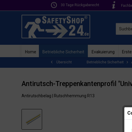
30 Tage Rückgaberecht
Fachb
Home
Betriebliche Sicherheit
Evakuierung
Erste
Betriebliche Sicherheit
Übersicht
Antirutsch-Treppenkantenprofil "Univ
Antirutschbelag | Rutschhemmung R13
Co