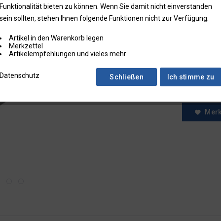
Funktionalität bieten zu können. Wenn Sie damit nicht einverstanden
* Preise zzgl.
sein sollten, stehen Ihnen folgende Funktionen nicht zur Verfügung:
Preise in Klam
Artikel in den Warenkorb legen
Fragen zum
Merkzettel
Artikelempfehlungen und vieles mehr
Faxbestell
Menge:
Datenschutz
Schließen
Ich stimme zu
Mer