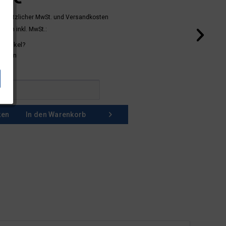
 gesetzlicher MwSt.
und Versandkosten
mern inkl. MwSt.:
 Artikel?
schein
ken
In den
Warenkorb