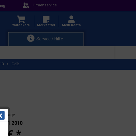
Firmenservice
ung
Warenkorb
Merkzettel
Mein Konto
Service / Hilfe
R13
Gelb
 - 3 Tage
.: 101.2010
5 € *