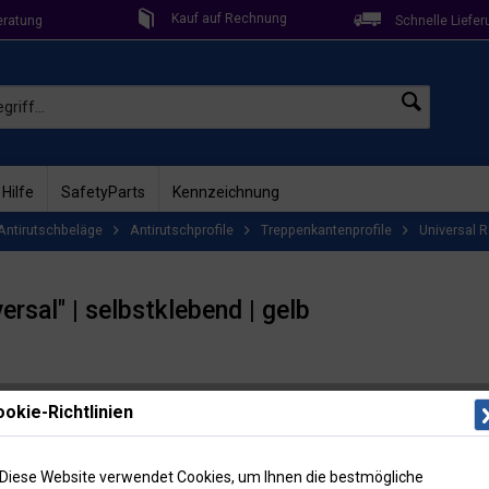
Kauf auf Rechnung
eratung
Schnelle Liefer
 Hilfe
SafetyParts
Kennzeichnung
Antirutschbeläge
Antirutschprofile
Treppenkantenprofile
Universal 
ersal" | selbstklebend | gelb
okie-Richtlinien
Lieferzeit: 2
Artikel-Nr
23,5
Diese Website verwendet Cookies, um Ihnen die bestmögliche