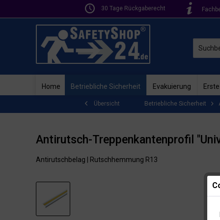
30 Tage Rückgaberecht
Fachb
Home
Betriebliche Sicherheit
Evakuierung
Erste
Betriebliche Sicherheit
Übersicht
Antirutsch-Treppenkantenprofil "Univ
Antirutschbelag | Rutschhemmung R13
Co