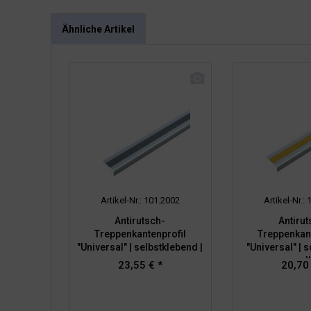
Ähnliche Artikel
Artikel-Nr.: 101.2002
Artikel-Nr.:
Antirutsch-
Antirut
Treppenkantenprofil
Treppenkant
"Universal" | selbstklebend |
"Universal" | 
grau
gel
23,55 € *
20,70