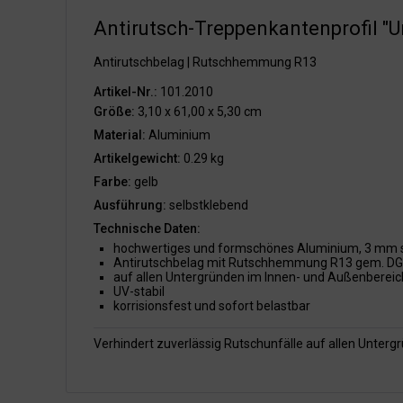
Antirutsch-Treppenkantenprofil "Un
Antirutschbelag | Rutschhemmung R13
Artikel-Nr.:
101.2010
Größe:
3,10 x 61,00 x 5,30 cm
Material:
Aluminium
Artikelgewicht:
0.29 kg
Farbe:
gelb
Ausführung:
selbstklebend
Technische Daten:
hochwertiges und formschönes Aluminium, 3 mm 
Antirutschbelag mit Rutschhemmung R13 gem. DG
auf allen Untergründen im Innen- und Außenbereic
UV-stabil
korrisionsfest und sofort belastbar
Verhindert zuverlässig Rutschunfälle auf allen Unter