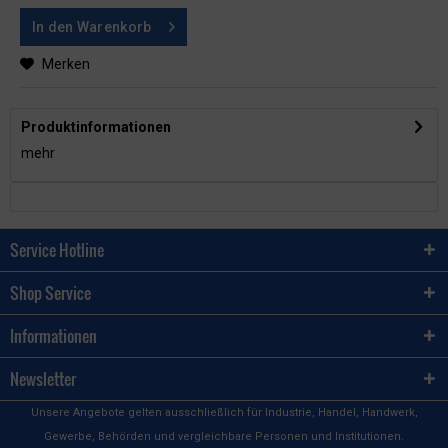
In den
Warenkorb
Merken
Produktinformationen
mehr
Service Hotline
Shop Service
Informationen
Newsletter
Unsere Angebote gelten ausschließlich für Industrie, Handel, Handwerk,
Gewerbe, Behörden und vergleichbare Personen und Institutionen.