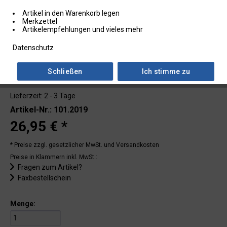
Artikel in den Warenkorb legen
Merkzettel
Artikelempfehlungen und vieles mehr
Datenschutz
Schließen
Ich stimme zu
Lieferzeit: 2 - 3 Tage
Artikel-Nr.: 101.2019
26,95 € *
* Preise zzgl. gesetzlicher MwSt.
und Versandkosten
Preise in Klammern inkl. MwSt.:
Fragen zum Artikel?
Faxbestellschein
Menge: