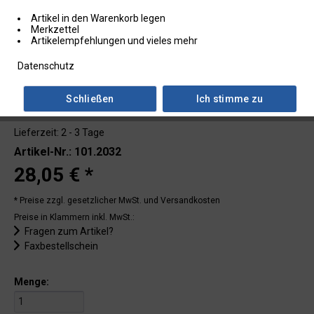
Artikel in den Warenkorb legen
Merkzettel
Artikelempfehlungen und vieles mehr
Datenschutz
Schließen
Ich stimme zu
Lieferzeit: 2 - 3 Tage
Artikel-Nr.: 101.2032
28,05 € *
* Preise zzgl. gesetzlicher MwSt.
und Versandkosten
Preise in Klammern inkl. MwSt.:
Fragen zum Artikel?
Faxbestellschein
Menge: