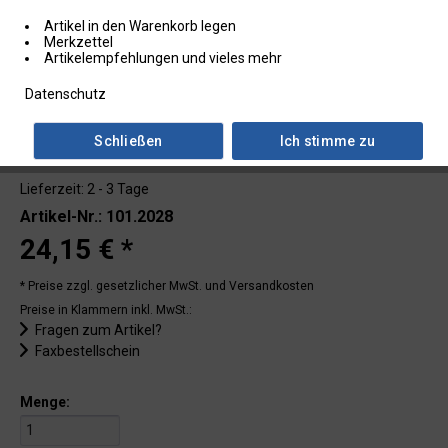
Artikel in den Warenkorb legen
Merkzettel
Artikelempfehlungen und vieles mehr
Datenschutz
Schließen
Ich stimme zu
Lieferzeit: 2 - 3 Tage
Artikel-Nr.: 101.2028
24,15 € *
* Preise zzgl. gesetzlicher MwSt.
und Versandkosten
Preise in Klammern inkl. MwSt.:
Fragen zum Artikel?
Faxbestellschein
Menge: