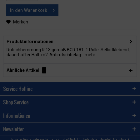
In den
Warenkorb
Merken
Produktinformationen
Rutschhemmung R 13 gemäß BGR 181. 1 Rolle. Selbstklebend,
dauerhafter Halt. m2-Antirutschbelag...
mehr
Ähnliche Artikel
Service Hotline
Shop Service
Informationen
Newsletter
Unsere Angebote gelten ausschließlich für Industrie, Handel, Handwerk,