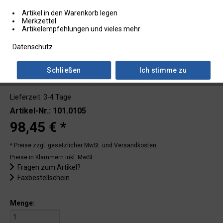
Artikel in den Warenkorb legen
Merkzettel
Artikelempfehlungen und vieles mehr
Datenschutz
Schließen
Ich stimme zu
Lieferzeit: 3-4 Tage
Artikel-Nr.: 101.0105
98,45 € *
* Preise zzgl. gesetzlicher MwSt.
und Versandkosten
Preise in Klammern inkl. MwSt.:
Fragen zum Artikel?
Faxbestellschein
Menge: