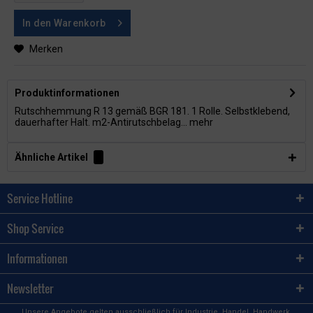
In den
Warenkorb
Merken
Produktinformationen
Rutschhemmung R 13 gemäß BGR 181. 1 Rolle. Selbstklebend,
dauerhafter Halt. m2-Antirutschbelag...
mehr
Ähnliche Artikel
Service Hotline
Shop Service
Informationen
Newsletter
Unsere Angebote gelten ausschließlich für Industrie, Handel, Handwerk,