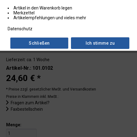
Artikel in den Warenkorb legen
Merkzettel
Artikelempfehlungen und vieles mehr
Datenschutz
Schließen
Ich stimme zu
Lieferzeit: ca. 1 Woche
Artikel-Nr.: 101.0102
24,60 € *
* Preise zzgl. gesetzlicher MwSt.
und Versandkosten
Preise in Klammern inkl. MwSt.:
Fragen zum Artikel?
Faxbestellschein
Menge: