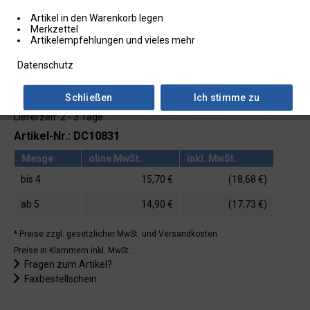
Artikel in den Warenkorb legen
Merkzettel
Artikelempfehlungen und vieles mehr
Datenschutz
Schließen
Ich stimme zu
Lieferzeit: 2 - 3 Tage
Artikel-Nr.: DC10831
Menge
ohne MwSt.
inkl. MwSt.
bis
4
15,70 €
(18,68 €)
ab
5
14,90 €
(17,73 €)
* Preise zzgl. gesetzlicher MwSt.
und Versandkosten
Preise in Klammern inkl. MwSt.:
Fragen zum Artikel?
Faxbestellschein