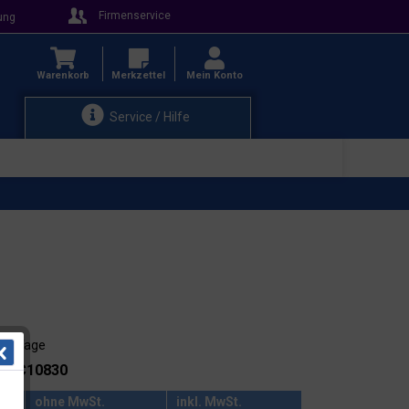
Firmenservice
ung
Warenkorb
Merkzettel
Mein Konto
Service / Hilfe
 - 3 Tage
.: DC10830
ohne MwSt.
inkl. MwSt.