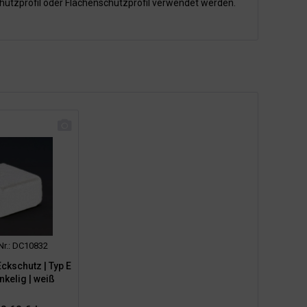
hutzprofil oder Flächenschutzprofil verwendet werden.
-Nr.: DC10832
ckschutz | Typ E
nkelig | weiß