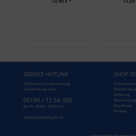
13,90 € *
15,00
SERVICE HOTLINE
SHOP SE
Telefonische Unterstützung
Firmenservic
und Beratung unter:
Fachberatun
Lieferung
06195 / 72 54-300
Rücksendun
Bezahlung
Mo-Fr. 08:00 - 16:00 Uhr
Kontakt
info[at]safetyshop24.de
Unsere Angebote gelten aus