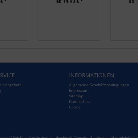
 € *
ab 14,90 € *
ab 1
RVICE
INFORMATIONEN
e / Angebote
Allgemeine Geschäftsbedingungen
g
Impressum
Sitemap
g
Datenschutz
Cookie
schließlich für Industrie, Handel, Handwerk, Gewerbe, Behörden und vergleichbare 