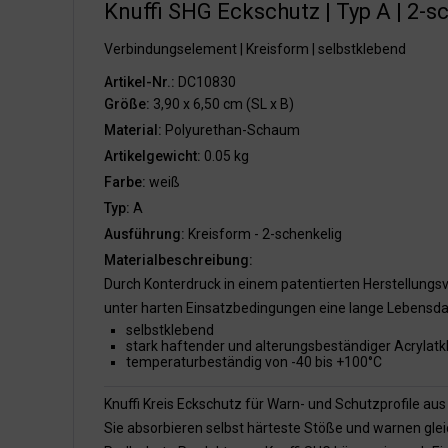
Knuffi SHG Eckschutz | Typ A | 2-s
Verbindungselement | Kreisform | selbstklebend
Artikel-Nr.:
DC10830
Größe:
3,90 x 6,50 cm (SL x B)
Material:
Polyurethan-Schaum
Artikelgewicht:
0.05 kg
Farbe:
weiß
Typ:
A
Ausführung:
Kreisform - 2-schenkelig
Materialbeschreibung:
Durch Konterdruck in einem patentierten Herstellungsv
unter harten Einsatzbedingungen eine lange Lebensda
selbstklebend
stark haftender und alterungsbeständiger Acrylatk
temperaturbeständig von -40 bis +100°C
Knuffi Kreis Eckschutz für Warn- und Schutzprofile a
Sie absorbieren selbst härteste Stöße und warnen gle