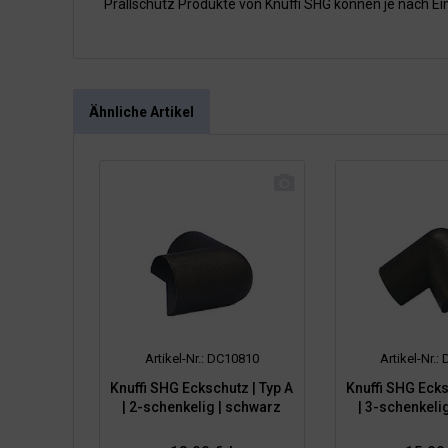
Prallschutz Produkte von Knuffi SHG können je nach E
Ähnliche Artikel
Artikel-Nr.: DC10810
Artikel-Nr.
Knuffi SHG Eckschutz | Typ A
Knuffi SHG Ecks
| 2-schenkelig | schwarz
| 3-schenkeli