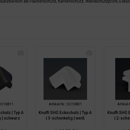
insatzbereich als Flächenschutz, Kantenschutz, Wandschutzprofil, Ecksc
: DC10811
Artikel-Nr.: DC10831
Artikel
chutz | Typ A
Knuffi SHG Eckschutz | Typ A
Knuffi SHG E
g | schwarz
| 3-schenkelig | weiß
| 2-sche