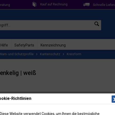
Kauf auf Rechnung
eratung
Schnelle Liefer
 Hilfe
SafetyParts
Kennzeichnung
Warn- und Schutzprofile
Kantenschutz
Kreisform
enkelig | weiß
Lieferzeit: 2
okie-Richtlinien
Artikel-Nr
Menge
Diese Website verwendet Cookies, um Ihnen die bestmögliche