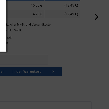
15,50 €
(18,45 €)
14,70 €
(17,49 €)
 gesetzlicher MwSt.
und Versandkosten
mern inkl. MwSt.:
 Artikel?
schein
ken
In den
Warenkorb