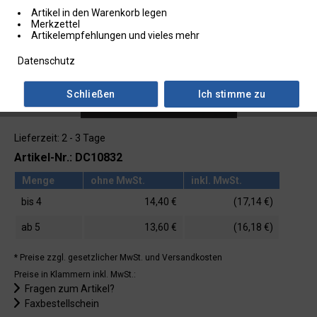
Artikel in den Warenkorb legen
Merkzettel
Artikelempfehlungen und vieles mehr
Datenschutz
Schließen
Ich stimme zu
Lieferzeit: 2 - 3 Tage
Artikel-Nr.: DC10832
Menge
ohne MwSt.
inkl. MwSt.
bis
4
14,40 €
(17,14 €)
ab
5
13,60 €
(16,18 €)
* Preise zzgl. gesetzlicher MwSt.
und Versandkosten
Preise in Klammern inkl. MwSt.:
Fragen zum Artikel?
Faxbestellschein