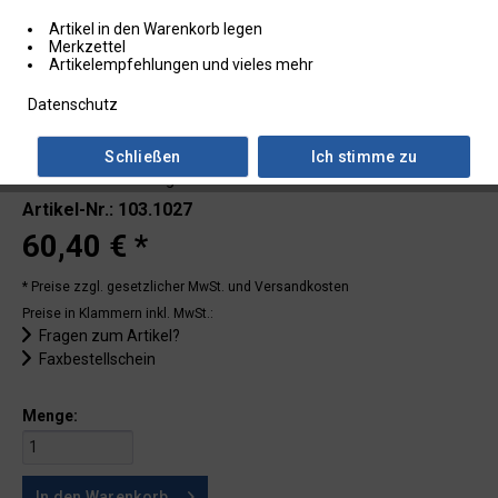
Artikel in den Warenkorb legen
Merkzettel
Artikelempfehlungen und vieles mehr
Datenschutz
Schließen
Ich stimme zu
Lieferzeit: auf Anfrage
Artikel-Nr.: 103.1027
60,40 € *
* Preise zzgl. gesetzlicher MwSt.
und Versandkosten
Preise in Klammern inkl. MwSt.:
Fragen zum Artikel?
Faxbestellschein
Menge:
In den
Warenkorb