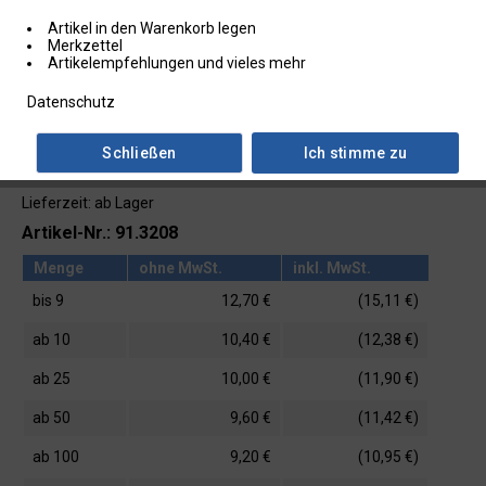
Artikel in den Warenkorb legen
Merkzettel
Artikelempfehlungen und vieles mehr
Datenschutz
Schließen
Ich stimme zu
Lieferzeit: ab Lager
Artikel-Nr.: 91.3208
Menge
ohne MwSt.
inkl. MwSt.
bis
9
12,70 €
(15,11 €)
ab
10
10,40 €
(12,38 €)
ab
25
10,00 €
(11,90 €)
ab
50
9,60 €
(11,42 €)
ab
100
9,20 €
(10,95 €)