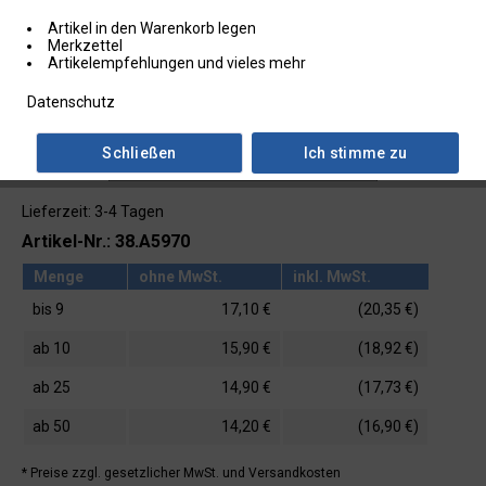
Artikel in den Warenkorb legen
Merkzettel
Artikelempfehlungen und vieles mehr
Datenschutz
Schließen
Ich stimme zu
Lieferzeit: 3-4 Tagen
Artikel-Nr.: 38.A5970
Menge
ohne MwSt.
inkl. MwSt.
bis
9
17,10 €
(20,35 €)
ab
10
15,90 €
(18,92 €)
ab
25
14,90 €
(17,73 €)
ab
50
14,20 €
(16,90 €)
* Preise zzgl. gesetzlicher MwSt.
und Versandkosten