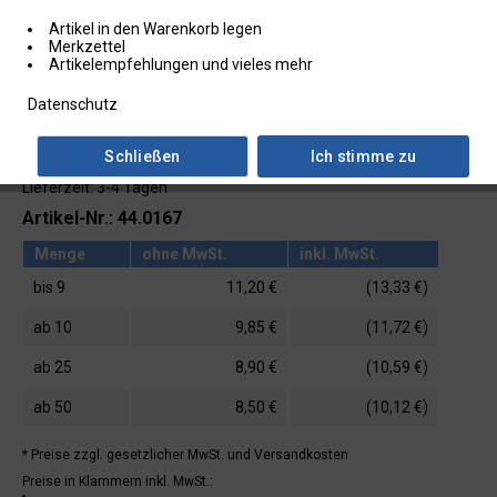
Artikel in den Warenkorb legen
Merkzettel
Artikelempfehlungen und vieles mehr
Datenschutz
Schließen
Ich stimme zu
Lieferzeit: 3-4 Tagen
Artikel-Nr.: 44.0167
Menge
ohne MwSt.
inkl. MwSt.
bis
9
11,20 €
(13,33 €)
ab
10
9,85 €
(11,72 €)
ab
25
8,90 €
(10,59 €)
ab
50
8,50 €
(10,12 €)
* Preise zzgl. gesetzlicher MwSt.
und Versandkosten
Preise in Klammern inkl. MwSt.: