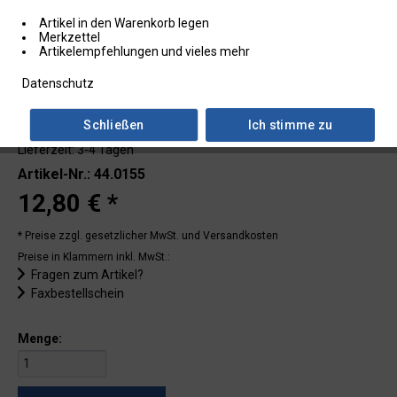
Artikel in den Warenkorb legen
Merkzettel
Artikelempfehlungen und vieles mehr
Datenschutz
Schließen
Ich stimme zu
Lieferzeit: 3-4 Tagen
Artikel-Nr.: 44.0155
12,80 € *
* Preise zzgl. gesetzlicher MwSt.
und Versandkosten
Preise in Klammern inkl. MwSt.:
Fragen zum Artikel?
Faxbestellschein
Menge: