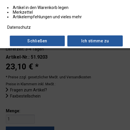
Artikel in den Warenkorb legen
Merkzettel
Artikelempfehlungen und vieles mehr
Datenschutz
Schließen
Ich stimme zu
Lieferzeit: 3-4 Tagen
Artikel-Nr.: 51.9203
23,10 € *
* Preise zzgl. gesetzlicher MwSt.
und Versandkosten
Preise in Klammern inkl. MwSt.:
Fragen zum Artikel?
Faxbestellschein
Menge: