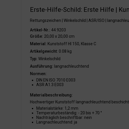
Erste-Hilfe-Schild: Erste Hilfe | K
Rettungszeichen | Winkelschild | ASR/ISO | langnachle
Artikel-Nr.:
44.9203
Größe:
20,00 x 20,00 cm
Material:
Kunststoff HI 150, Klasse C
Artikelgewicht:
0.08 kg
Typ:
Winkelschild
Ausführung:
langnachleuchtend
Normen:
DIN EN ISO 7010 E003
ASR A1.3 E003
Materialbeschreibung:
Hochwertiger Kunststoff langnachleuchtend beschicht
Materialstärke: 1,2 mm
Temperaturbeständig: - 20 bis + 70 °
Nachträglich beschriftbar: nein
Langnachleuchtend: ja