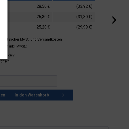
28,50 €
(33,92 €)
26,30 €
(31,30 €)
25,20 €
(29,99 €)
 gesetzlicher MwSt.
und Versandkosten
mern inkl. MwSt.:
 Artikel?
schein
ken
In den
Warenkorb