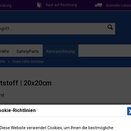
Kauf auf Rechnung
eratung
Schnelle Liefer
 Hilfe
SafetyParts
Kennzeichnung
ilfe
Erste Hilfe Schilder
nststoff | 20x20cm
end
okie-Richtlinien
Lieferzeit: 
Artikel-Nr
Diese Website verwendet Cookies, um Ihnen die bestmögliche
Menge