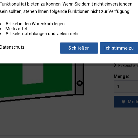
Funktionalität bieten zu können. Wenn Sie damit nicht einverstanden
bis
9
sein sollten, stehen Ihnen folgende Funktionen nicht zur Verfügung:
ab
10
Artikel in den Warenkorb legen
Merkzettel
ab
25
Artikelempfehlungen und vieles mehr
* Preise zzgl.
Datenschutz
Schließen
Ich stimme zu
Preise in Klam
Fragen zum
Faxbestell
Menge:
Mer