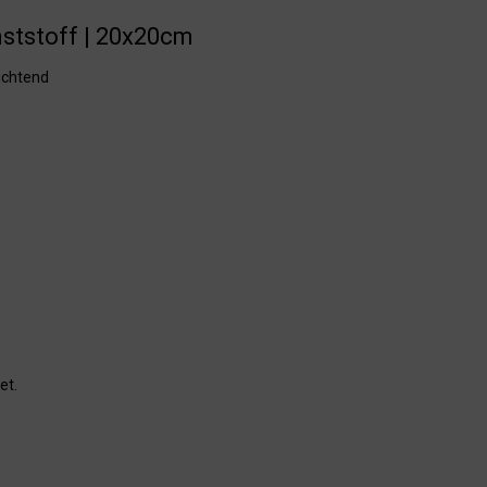
unststoff | 20x20cm
uchtend
et.