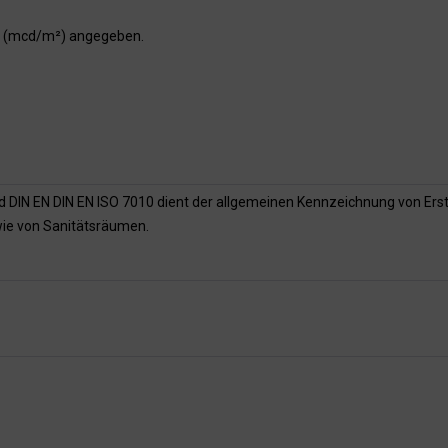
er (mcd/m²) angegeben.
nd DIN EN DIN EN ISO 7010 dient der allgemeinen Kennzeichnung von Ers
wie von Sanitätsräumen.