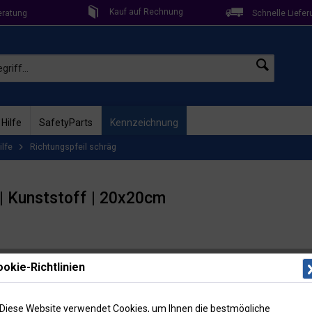
Kauf auf Rechnung
eratung
Schnelle Liefer
 Hilfe
SafetyParts
Kennzeichnung
ilfe
Richtungspfeil schräg
 | Kunststoff | 20x20cm
Lieferzeit: 
okie-Richtlinien
Artikel-Nr
Menge
Diese Website verwendet Cookies, um Ihnen die bestmögliche