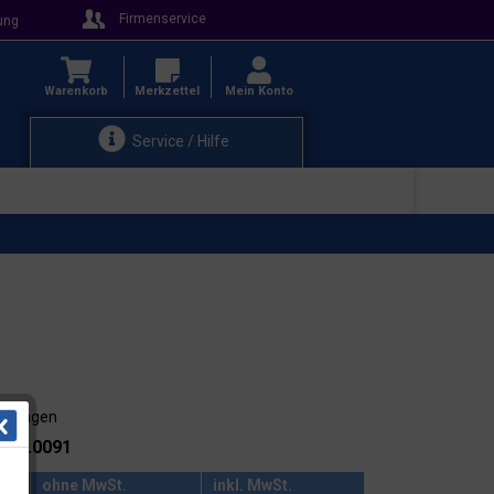
Firmenservice
ung
Warenkorb
Merkzettel
Mein Konto
Service / Hilfe
3-4 Tagen
.: 43.0091
ohne MwSt.
inkl. MwSt.