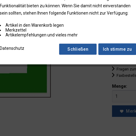
Funktionalität bieten zu können. Wenn Sie damit nicht einverstanden
bis
9
sein sollten, stehen Ihnen folgende Funktionen nicht zur Verfügung:
ab
10
Artikel in den Warenkorb legen
ab
25
Merkzettel
Artikelempfehlungen und vieles mehr
ab
50
Datenschutz
Schließen
Ich stimme zu
* Preise zzgl.
Preise in Klam
Fragen zum
Faxbestell
Menge:
Mer