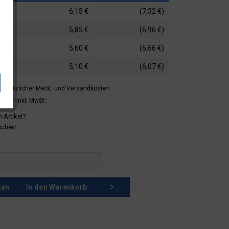
6,15 €
(7,32 €)
5,85 €
(6,96 €)
5,60 €
(6,66 €)
5,10 €
(6,07 €)
 gesetzlicher MwSt.
und Versandkosten
mern inkl. MwSt.:
 Artikel?
schein
ken
In den
Warenkorb