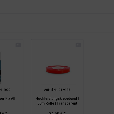
 91.4009
Artikel-Nr.: 91.9138
r Fix All
Hochleistungsklebeband |
50m Rolle | Transparent
 € *
24,50 € *