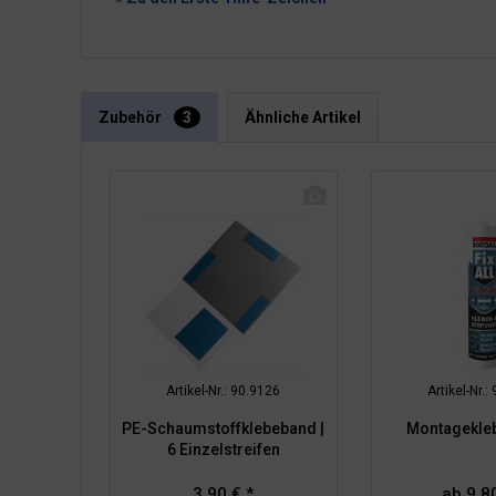
Zubehör
3
Ähnliche Artikel
Artikel-Nr.: 90.9126
Artikel-Nr.:
PE-Schaumstoffklebeband |
Montageklebe
6 Einzelstreifen
3,90 € *
ab 9,80