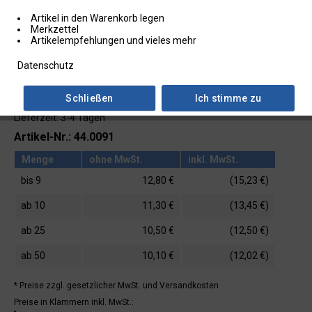
Artikel in den Warenkorb legen
Merkzettel
Artikelempfehlungen und vieles mehr
Datenschutz
Schließen
Ich stimme zu
Lieferzeit: 3-4 Tagen
Artikel-Nr.: 44.0091
Menge
ohne MwSt.
inkl. MwSt.
bis
9
12,80 €
(15,23 €)
ab
10
11,30 €
(13,45 €)
ab
25
10,50 €
(12,50 €)
ab
50
10,10 €
(12,02 €)
* Preise zzgl. gesetzlicher MwSt.
und Versandkosten
Preise in Klammern inkl. MwSt.: